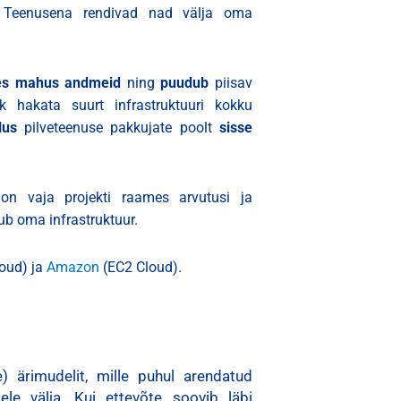
 Teenusena rendivad nad välja oma
es mahus
andmeid
ning
puudub
piisav
k hakata suurt infrastruktuuri kokku
lus
pilveteenuse pakkujate poolt
sisse
l on vaja projekti raames arvutusi ja
ub oma infrastruktuur.
oud) ja
Amazon
(EC2 Cloud).
 ärimudelit, mille puhul arendatud
ele välja. Kui ettevõte soovib läbi