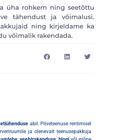
ga üha rohkem ning seetõttu
lve tähendust ja võimalusi.
akkujaid ning kirjeldame ka
du võimalik rakendada.
netiühenduse
abil. Pilveteenuse rentimisel
rveriruumile ja olenevalt teenusepakkuja
aamlehe
,
veebirakenduse
,
blogi
või mõne