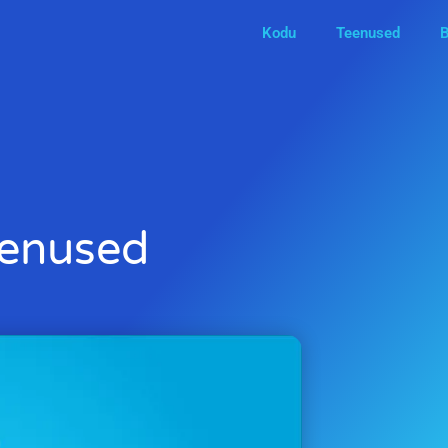
Kodu
Teenused
B
teenused