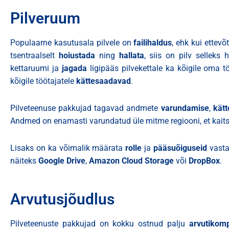
Pilveruum
Populaarne kasutusala pilvele on
failihaldus
, ehk kui ette
tsentraalselt
hoiustada
ning
hallata
, siis on pilv selleks 
kettaruumi ja
jagada
ligipääs pilvekettale ka kõigile oma t
kõigile töötajatele
kättesaadavad
.
Pilveteenuse pakkujad tagavad andmete
varundamise
,
kät
Andmed on enamasti varundatud üle mitme regiooni, et kaits
Lisaks on ka võimalik määrata
rolle
ja
pääsuõiguseid
vasta
näiteks
Google Drive
,
Amazon Cloud Storage
või
DropBox
.
Arvutusjõudlus
Pilveteenuste pakkujad on kokku ostnud palju
arvutikom