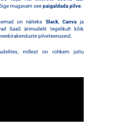
 kõige mugavam see
paigaldada
pilve
.
arsemad on näiteks
Slack
,
Canva
ja
ad SaaS ärimudelit tegelikult kõik
 veebirakenduste pilveteenuseid.
udelites, millest on rohkem juttu