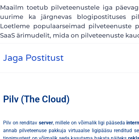
Maailm toetub pilveteenustele iga päeva
uurime ka järgnevas blogipostituses pi
Loetleme populaarseimad pilveteenuste p
SaaS ärimudelit, mida on pilveteenuste kau
Jaga Postitust
Pilv (The Cloud)
Pilv on renditav
server
, millele on võimalik ligi pääseda
inter
annab pilveteenuse pakkuja virtuaalse ligipääsu renditud se
tingimustest on võimalik seda kasutama hakata näiteks
rekl