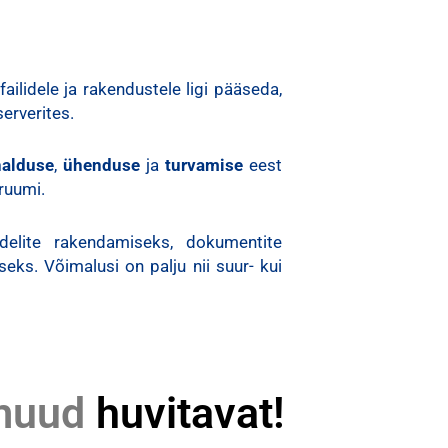
ilidele ja rakendustele ligi pääseda,
erverites.
halduse
,
ühenduse
ja
turvamise
eest
ruumi.
delite rakendamiseks, dokumentite
eks. Võimalusi on palju nii suur- kui
 muud
huvitavat!