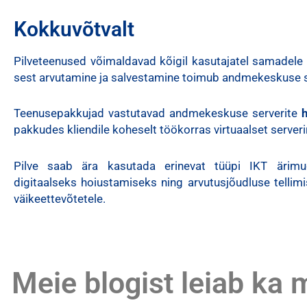
Kokkuvõtvalt
Pilveteenused võimaldavad kõigil kasutajatel samadele fa
sest arvutamine ja salvestamine toimub andmekeskuse s
Teenusepakkujad vastutavad andmekeskuse serverite
pakkudes kliendile koheselt töökorras virtuaalset serveri
Pilve saab ära kasutada erinevat tüüpi IKT ärimu
digitaalseks hoiustamiseks ning arvutusjõudluse tellimis
väikeettevõtetele.
Meie blogist leiab ka