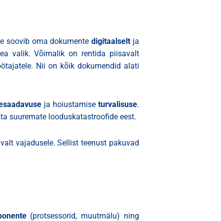
võte soovib oma dokumente
digitaalselt
ja
hea valik. Võimalik on rentida piisavalt
öötajatele. Nii on kõik dokumendid alati
tesaadavuse
ja hoiustamise
turvalisuse
.
ta suuremate looduskatastroofide eest.
valt vajadusele. Sellist teenust pakuvad
ponente
(protsessorid, muutmälu) ning