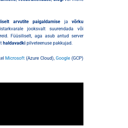
iliselt arvutite paigaldamise
ja
võrku
istarkvarale jooksvalt suurendada või
id. Füüsiliselt, aga asub antud server
lt
haldavadki
pilveteenuse pakkujad.
kel
Microsoft
(Azure Cloud),
Google
(GCP)