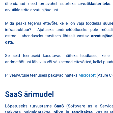
ühendanud need omavahel suurteks
arvutiklasteriteks
.
arvutiklastrite arvutusjõudlust.
Mida peaks tegema ettevõte, kellel on vaja töödelda
suur
infrastruktuur? Ajutiseks andmetöötluseks pole mõistli
ostma.
Lahenduseks tarvitseb lihtsalt vastav
arvutusjõud
osta
.
Selliseid teenuseid kasutavad näiteks teadlased, kelle
andmetöötlust läbi viia või väiksemad ettevõtted, kellel puud
Pilvearvutuse teenuseid pakuvad näiteks
Microsoft
(Azure Cl
SaaS ärimudel
Lõpetuseks tutvustame
SaaS
(Software as a Service)
tarkvara paigaldatakse
pilve
ja
renditakse
kasutajat