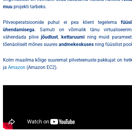
muu
projekti tarbeks.
Pilveoperatsioonide puhul ei pea klient tegelema
füüs
ühendamisega
. Samuti on võimalik tänu virtualiseerim
vähendada pilve
jõudlust
,
kettaruumi
ning muid parameetre
tõenäoliselt mõnes suures
andmekeskuses
ning füüsilist poo
Kolm maailma kõige suuremat pilveteenuste pakkujat on het
ja
Amazon
(Amazon EC2).